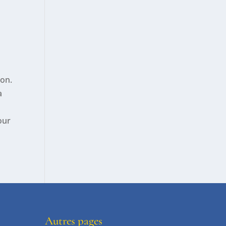
ion.
a
our
Autres pages