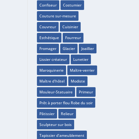
Confiseur
Costumier
Couture sur-mesure
Couvreur
Cuisinier
Esthétique
Fourreur
Fromager
Glacier
Joaillier
Lissier créateur
Lunetier
Maroquinerie
Maître-verrier
Maître d'hôtel
Modiste
Mouleur-Statuaire
Primeur
Prêt à porter flou Robe du soir
Pâtissier
Relieur
Sculpteur sur bois
Tapissier d'ameublement