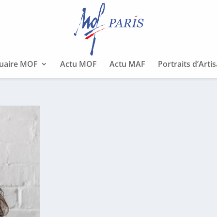
uaire MOF
Actu MOF
Actu MAF
Portraits d’Arti