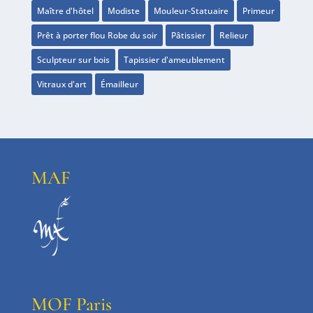
Maître d'hôtel
Modiste
Mouleur-Statuaire
Primeur
Prêt à porter flou Robe du soir
Pâtissier
Relieur
Sculpteur sur bois
Tapissier d'ameublement
Vitraux d'art
Émailleur
MAF
MOF Paris