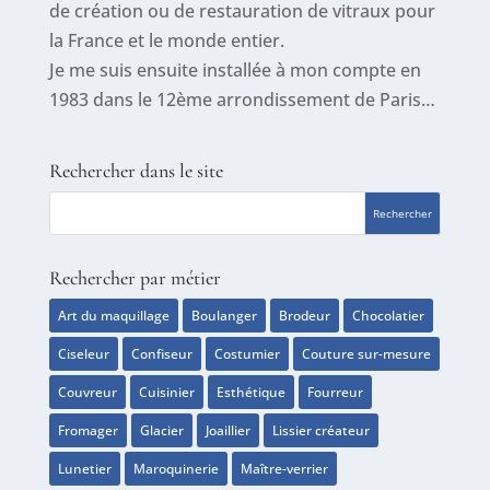
de création ou de restauration de vitraux pour
la France et le monde entier.
Je me suis ensuite installée à mon compte en
1983 dans le 12ème arrondissement de Paris…
Rechercher dans le site
Rechercher par métier
Art du maquillage
Boulanger
Brodeur
Chocolatier
Ciseleur
Confiseur
Costumier
Couture sur-mesure
Couvreur
Cuisinier
Esthétique
Fourreur
Fromager
Glacier
Joaillier
Lissier créateur
Lunetier
Maroquinerie
Maître-verrier