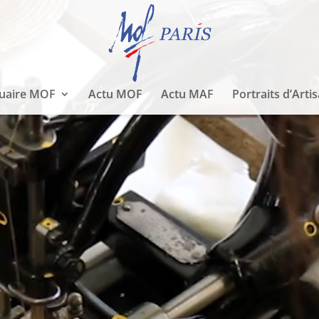
uaire MOF
Actu MOF
Actu MAF
Portraits d’Arti