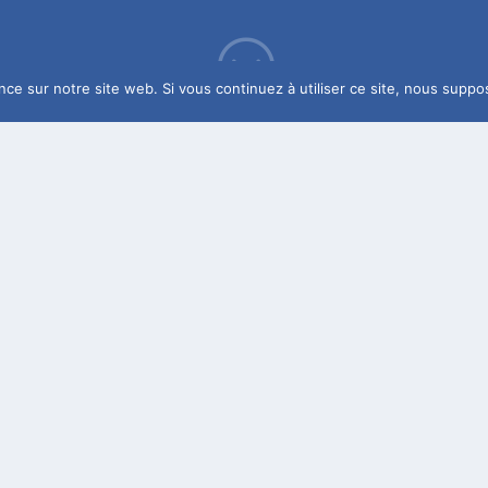
;
nce sur notre site web. Si vous continuez à utiliser ce site, nous suppo
ris des Meilleurs Ouvrie
pour mission
ance de Paris, de mettre en lumière auprès du public nos sav
es expositions, rencontres, conférences.
e concours
Un des Meilleurs Apprentis de France
.
nos expériences, notre quête quotidienne de l’excellence, 