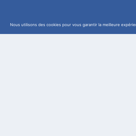
Nous utilisons des cookies pour vous garantir la meilleure expérie
Groupement de Pa
Notre groupement a 
de fédérer les Meilleurs Ouvriers de Fr
de promouvoir nos métiers en créant d
d’organiser au niveau départemental l
de nous entre-aider en échangeant sur 
esprit de partage et de générosité.