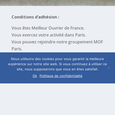
Conditions d’adhésion :
Vous êtes Meilleur Ouvrier de France.
Vous exercez votre activité dans Paris.
Vous pouvez rejoindre notre groupement MOF
Paris.
Nous utilisons des cookies pour vous garantir la meilleure
Comment :
expérience sur notre site web. Si vous continuez à utiliser ce
site, nous supposerons que vous en êtes satisfait.
Pour adhérer au Groupement de Paris,
Ok
Politique de confidentialité
adressez un chèque bancaire de 70 euros à la
Société National des Meilleurs Ouvriers de
France.
à l’ordre de
SNMOF
,
et à l’adresse :